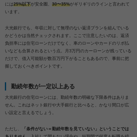
には
25%以下
が安全圏、
30〜35%
がギリギリのラインと言われて
います。
大光銀行でも、年収に対して無理のない返済プランを組んでいる
かどうかは当然チェックされます。ここで注意したいのは、返済
負担率には住宅ローンだけでなく、車のローンやカードのリボ払
いなども合算されるという点。月3万円のカーローンが残っている
だけで、借入可能額が数百万円下がることもあるので、事前に把
握しておくべきポイントです。
勤続年数が一定以上ある
大光銀行の住宅ローンには、勤続年数の明確な下限条件はありま
せん。これはネット銀行や大手銀行と比べると、かなり間口が広
い設定と言えるでしょう。
ただし、
「条件がない＝勤続年数を見ていない」ということでは
ありません
。入社して間もない場合や、短期間で何度も転職を繰