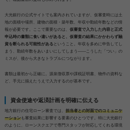
大光銀行の公式サイトでも案内されていますが、仮審査時には土
地の面積や場所、建物の面積・築年数、年収や勤続年数などの情
報が必要です。ここで重要なのは、
仮審査で入力した内容と正式
申込時の書類に食い違いがあると、仮審査の結果にかかわらず融
資を断られる可能性がある
ということ。年収を多めに申告してし
まう、勤続年数をあいまいにしてしまう——こうした「つい」の
ミスが、後から大きなトラブルにつながります。
書類は最初から正確に。源泉徴収票や課税証明書、物件の資料な
ど、手元に揃えたうえで入力するのが基本です。
資金使途や返済計画を明確に伝える
地方銀行の住宅ローン審査では、
担当者との対面でのコミュニケ
ーション
も審査結果に影響する要素のひとつです。特に大光銀行
のように、ローンスクエアで専門スタッフが対応してくれる環境