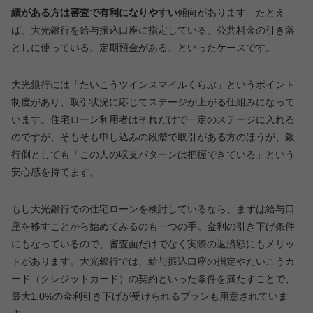
績がある方は審査で有利になりやすい
傾向があります。たとえ
ば、大光銀行を給与振込口座に指定している、公共料金の引き落
としに使っている、定期預金がある、といったケースです。
大光銀行には「たいこうツインスマイルくらぶ」というポイント
制度があり、取引状況に応じてステージが上がる仕組みになって
います。住宅ローン利用者はそれだけで一定のステージに入れる
のですが、そもそも申し込みの段階で取引がある方のほうが、銀
行側としても「この人の収支パターンは把握できている」という
安心感を持てます。
もし大光銀行での住宅ローンを検討しているなら、まずは給与口
座を移すことから始めてみるのも一つの手。金利の引き下げ条件
にもなっているので、審査面だけでなく実際の返済額にもメリッ
トがあります。大光銀行では、給与振込口座の指定やたいこうカ
ード（クレジットカード）の契約といった条件を満たすことで、
最大1.0%の金利引き下げが受けられるプランも用意されていま