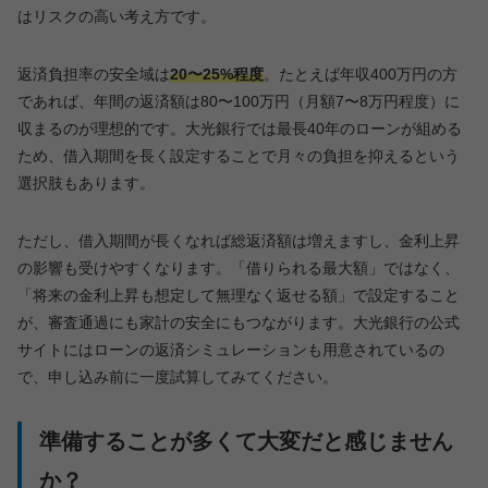
はリスクの高い考え方です。
返済負担率の安全域は
20〜25%程度
。たとえば年収400万円の方
であれば、年間の返済額は80〜100万円（月額7〜8万円程度）に
収まるのが理想的です。大光銀行では最長40年のローンが組める
ため、借入期間を長く設定することで月々の負担を抑えるという
選択肢もあります。
ただし、借入期間が長くなれば総返済額は増えますし、金利上昇
の影響も受けやすくなります。「借りられる最大額」ではなく、
「将来の金利上昇も想定して無理なく返せる額」で設定すること
が、審査通過にも家計の安全にもつながります。大光銀行の公式
サイトにはローンの返済シミュレーションも用意されているの
で、申し込み前に一度試算してみてください。
準備することが多くて大変だと感じません
か？