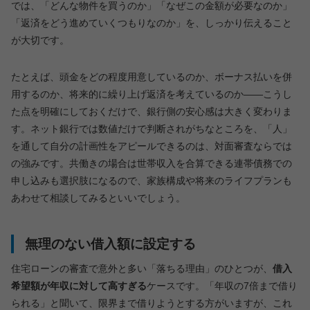
では、「どんな物件を買うのか」「なぜこの金額が必要なのか」
「返済をどう進めていくつもりなのか」を、しっかり伝えること
が大切です。
たとえば、頭金をどの程度用意しているのか、ボーナス払いを併
用するのか、将来的に繰り上げ返済を考えているのか——こうし
た点を明確にしておくだけで、銀行側の安心感は大きく変わりま
す。ネット銀行では数値だけで判断されがちなところを、「人」
を通して自分の計画性をアピールできるのは、対面審査ならでは
の強みです。共働きの場合は世帯収入を合算できる連帯債務での
申し込みも選択肢になるので、家族構成や将来のライフプランも
あわせて相談してみるといいでしょう。
無理のない借入額に設定する
住宅ローンの審査で意外と多い「落ちる理由」のひとつが、
借入
希望額が年収に対して高すぎる
ケースです。「年収の7倍まで借り
られる」と聞いて、限界まで借りようとする方がいますが、これ