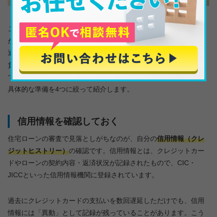
ここまで「審査に通りやすい人」の特徴を見てきましたが、自分
がその条件に完全に当てはまっていなくても、事前の準備次第で
通過率は大きく変わります。住宅ローンの審査は「出たとこ勝
負」ではなく、申し込む前にどれだけ地ならしができるかが勝負
です。ここからは、大光銀行の仮審査に臨む前にやっておきたい
具体的な準備を4つに絞って紹介します。
信用情報を確認しておく
住宅ローンの審査で見落としがちなのが、自分の
信用情報（クレ
ジットヒストリー）
の確認です。信用情報とは、クレジットカー
ドやローンの契約内容・返済状況が記録されたもので、CIC・
JICCといった信用情報機関に登録されています。
過去にクレジットカードの支払いを数回遅延しただけでも、信用
情報には「異動」として記録が残っていることがあります。こう