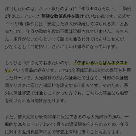
注目したいのは、ネット銀行のように「年収400万円以上」「勤続
2年以上」といった
明確な数値条件を設けていない
点です。公式サ
イトの利用条件には「安定した収入が継続して得られる方」とあ
るだけで、年収や勤続年数の下限は記載されていません。もちろ
ん、条件がないからといって誰でも通るわけではありませんが、
少なくとも「門前払い」されにくい仕組みになっています。
もうひとつ押さえておきたいのが、
「住まいるいちばんネクスト
V」
という商品の存在です。これは全国保証株式会社の保証を利用
したローンで、大光銀行の系列保証会社ではなく、外部の保証機
関がリスクに応じた保証料を設定する仕組みです。そのため、系
列の保証審査では通りにくかった方でも、こちらの商品なら融資
を受けられる可能性があります。
また、借入期間が最長40年に設定できるのも大光銀行の強み。一
般的な35年ローンと比べて月々の返済額を抑えられるため、年収
に対する返済負担率の面で審査上有利に働くこともあります。