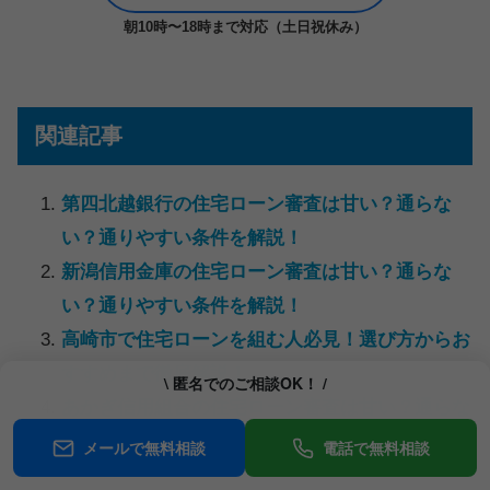
朝10時〜18時まで対応（土日祝休み）
関連記事
第四北越銀行の住宅ローン審査は甘い？通らな
い？通りやすい条件を解説！
新潟信用金庫の住宅ローン審査は甘い？通らな
い？通りやすい条件を解説！
高崎市で住宅ローンを組む人必見！選び方からお
すすめまで徹底解説！
\ 匿名でのご相談OK！ /
あかぎ信用組合の住宅ローン審査は甘い？通らな
い？審査通過のポイントと対策を徹底解説
メールで無料相談
電話で無料相談