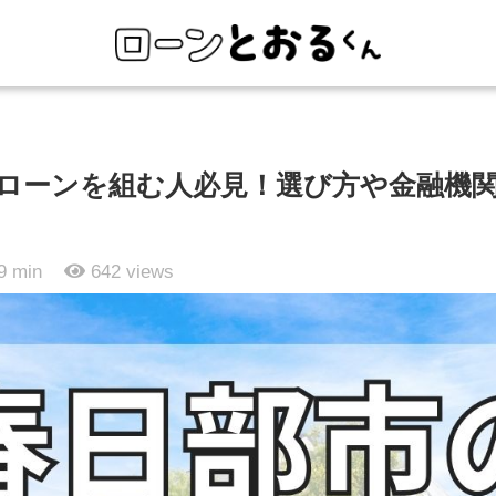
ローンを組む人必見！選び方や金融機
9 min
642
views