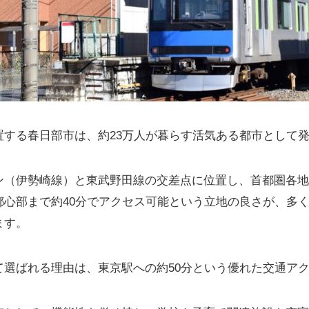
置する春日部市は、約23万人が暮らす活気ある都市として
ン（伊勢崎線）と東武野田線の交差点に位置し、首都圏各地
都心部まで約40分でアクセス可能という立地の良さが、多
ます。
て選ばれる理由は、東京駅への約50分という優れた交通ア